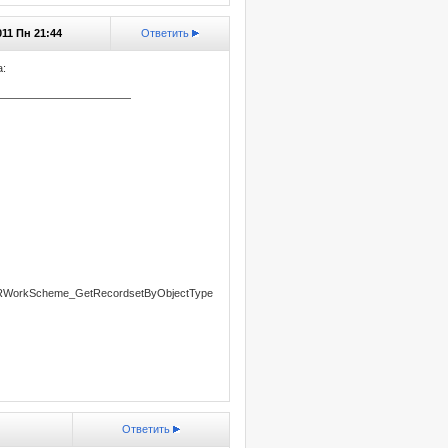
011 Пн 21:44
Ответить
а:
————————————
KPRWorkScheme_GetRecordsetByObjectType
Ответить