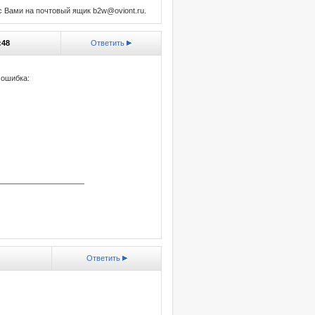
с Вами на почтовый ящик b2w@oviont.ru.
:48
Ответить
 ошибка:
———————————
Ответить