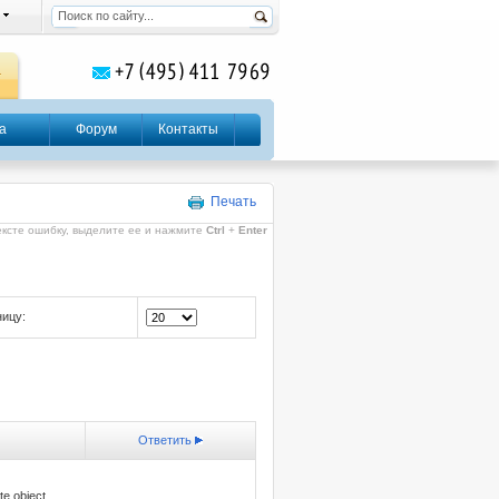
а
Форум
Контакты
Печать
ексте ошибку, выделите ее и нажмите
Ctrl
+
Enter
ницу:
Ответить
te object