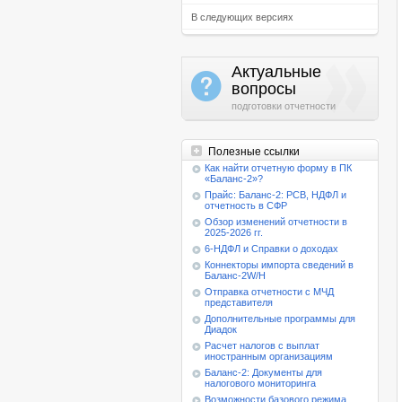
В следующих версиях
Актуальные
a
вопросы
подготовки отчетности
Полезные ссылки
Как найти отчетную форму в ПК
«Баланс-2»?
Прайс: Баланс-2: РСВ, НДФЛ и
отчетность в СФР
Обзор изменений отчетности в
2025-2026 гг.
6-НДФЛ и Справки о доходах
Коннекторы импорта сведений в
Баланс-2W/Н
Отправка отчетности с МЧД
представителя
Дополнительные программы для
Диадок
Расчет налогов с выплат
иностранным организациям
Баланс-2: Документы для
налогового мониторинга
Возможности базового режима