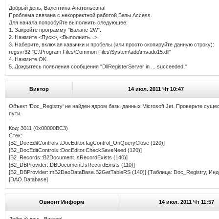
Добрый день, Валентина Анатольевна!
Проблема связана с некорректной работой Базы Access.
Для начала попробуйте выполнить следующее:
1. Закройте программу "Баланс-2W".
2. Нажмите <Пуск>, <Выполнить...>.
3. Наберите, включая кавычки и пробелы (или просто скопируйте данную строку):
regsvr32 "C:\Program Files\Common Files\System\ado\msado15.dll"
4. Нажмите OK.
5. Дождитесь появления сообщения "DllRegisterServer in ... succeeded."
Виктор
14 июл. 2011 Чт 10:47
Объект 'Doc_Registry' не найден ядром базы данных Microsoft Jet. Проверьте сущ
пути.
———————————————————————————————————————
Код: 3011 (0x00000BC3)
Стек:
[B2_DocEditControls::DocEditor.IagControl_OnQueryClose (120)]
[B2_DocEditControls::DocEditor.CheckSaveNeed (120)]
[B2_Records::B2Document.IsRecordExists (140)]
[B2_DBProvider::DBDocument.IsRecordExists (110)]
[B2_DBProvider::mB2DaoDataBase.B2GetTableRS (140)] {Таблица: Doc_Registry, Инде
[DAO.Database]
Овионт Информ
14 июл. 2011 Чт 11:57