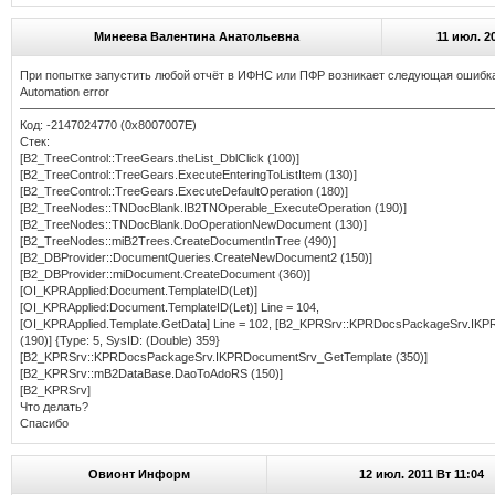
Минеева Валентина Анатольевна
11 июл. 2
При попытке запустить любой отчёт в ИФНС или ПФР возникает следующая ошибк
Automation error
———————————————————————————————————————
Код: -2147024770 (0x8007007E)
Стек:
[B2_TreeControl::TreeGears.theList_DblClick (100)]
[B2_TreeControl::TreeGears.ExecuteEnteringToListItem (130)]
[B2_TreeControl::TreeGears.ExecuteDefaultOperation (180)]
[B2_TreeNodes::TNDocBlank.IB2TNOperable_ExecuteOperation (190)]
[B2_TreeNodes::TNDocBlank.DoOperationNewDocument (130)]
[B2_TreeNodes::miB2Trees.CreateDocumentInTree (490)]
[B2_DBProvider::DocumentQueries.CreateNewDocument2 (150)]
[B2_DBProvider::miDocument.CreateDocument (360)]
[OI_KPRApplied:Document.TemplateID(Let)]
[OI_KPRApplied:Document.TemplateID(Let)] Line = 104,
[OI_KPRApplied.Template.GetData] Line = 102, [B2_KPRSrv::KPRDocsPackageSrv.I
(190)] {Type: 5, SysID: (Double) 359}
[B2_KPRSrv::KPRDocsPackageSrv.IKPRDocumentSrv_GetTemplate (350)]
[B2_KPRSrv::mB2DataBase.DaoToAdoRS (150)]
[B2_KPRSrv]
Что делать?
Спасибо
Овионт Информ
12 июл. 2011 Вт 11:04