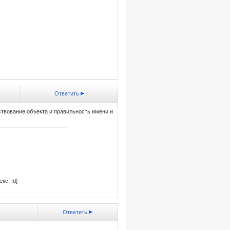
Ответить
ествование объекта и правильность имени и
————————————
кс: Id}
Ответить