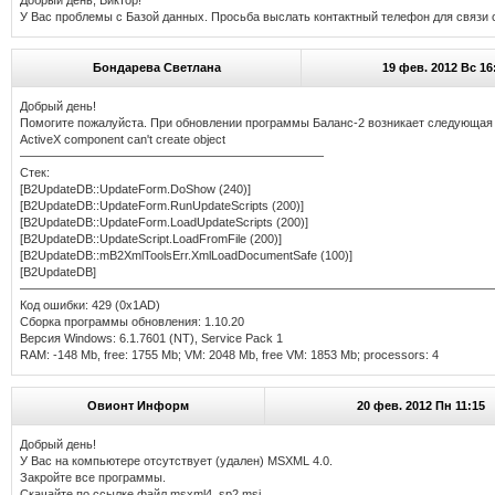
Добрый день, Виктор!
У Вас проблемы с Базой данных. Просьба выслать контактный телефон для связи 
Бондарева Светлана
19 фев. 2012 Вс 16
Добрый день!
Помогите пожалуйста. При обновлении программы Баланс-2 возникает следующая
ActiveX component can't create object
—————————————————————————
Стек:
[B2UpdateDB::UpdateForm.DoShow (240)]
[B2UpdateDB::UpdateForm.RunUpdateScripts (200)]
[B2UpdateDB::UpdateForm.LoadUpdateScripts (200)]
[B2UpdateDB::UpdateScript.LoadFromFile (200)]
[B2UpdateDB::mB2XmlToolsErr.XmlLoadDocumentSafe (100)]
[B2UpdateDB]
———————————————————————————————————————
Код ошибки: 429 (0x1AD)
Сборка программы обновления: 1.10.20
Версия Windows: 6.1.7601 (NT), Service Pack 1
RAM: -148 Mb, free: 1755 Mb; VM: 2048 Mb, free VM: 1853 Mb; processors: 4
Овионт Информ
20 фев. 2012 Пн 11:15
Добрый день!
У Вас на компьютере отсутствует (удален) MSXML 4.0.
Закройте все программы.
Скачайте по ссылке файл msxml4_sp2.msi