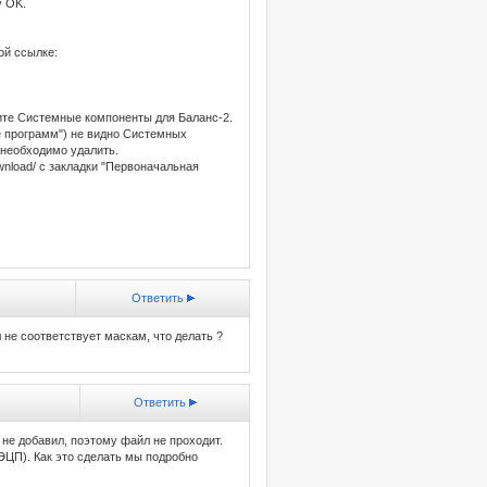
у OK.
ой ссылке:
лите Системные компоненты для Баланс-2.
е программ") не видно Системных
е необходимо удалить.
wnload/ с закладки "Первоначальная
Ответить
 не соответствует маскам, что делать ?
Ответить
не добавил, поэтому файл не проходит.
ЦП). Как это сделать мы подробно