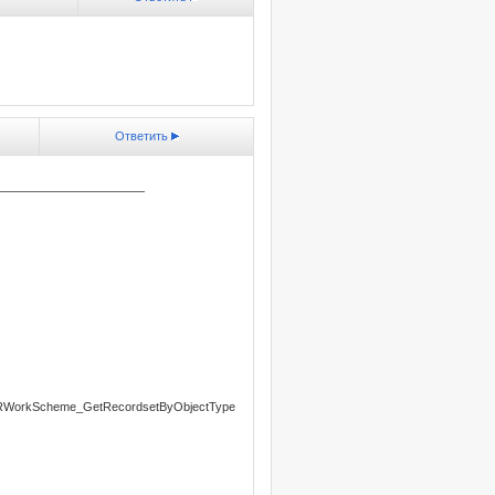
Ответить
————————————
KPRWorkScheme_GetRecordsetByObjectType