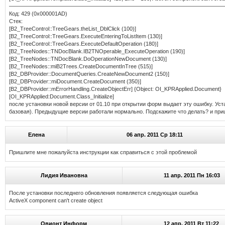
———————————————————————————————————————
Код: 429 (0x000001AD)
Стек:
[B2_TreeControl::TreeGears.theList_DblClick (100)]
[B2_TreeControl::TreeGears.ExecuteEnteringToListItem (130)]
[B2_TreeControl::TreeGears.ExecuteDefaultOperation (180)]
[B2_TreeNodes::TNDocBlank.IB2TNOperable_ExecuteOperation (190)]
[B2_TreeNodes::TNDocBlank.DoOperationNewDocument (130)]
[B2_TreeNodes::miB2Trees.CreateDocumentInTree (515)]
[B2_DBProvider::DocumentQueries.CreateNewDocument2 (150)]
[B2_DBProvider::miDocument.CreateDocument (350)]
[B2_DBProvider::mErrorHandling.CreateObjectErr] {Object: OI_KPRApplied.Document}
[OI_KPRApplied:Document.Class_Initialize]
после установки новой версии от 01.10 при открытии форм выдает эту ошибку. Ус
базовая). Предыдущие версии работали нормально. Подскажите что делать? и при
Елена
06 апр. 2011 Ср 18:11
Пришлите мне пожалуйста инструкции как справиться с этой проблемой
Лидия Ивановна
11 апр. 2011 Пн 16:03
После установки последнего обновления появляется следующая ошибка
ActiveX component can't create object
Овионт Информ
12 апр. 2011 Вт 11:22