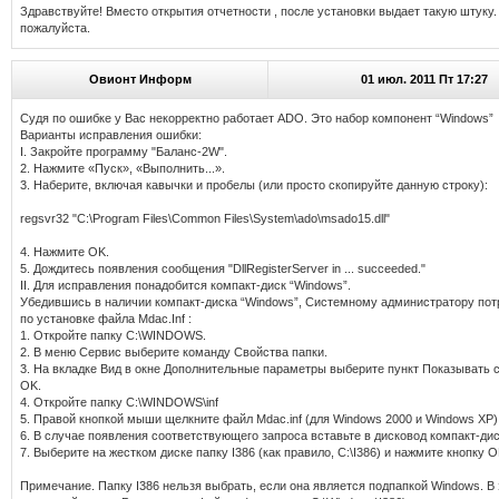
Здравствуйте! Вместо открытия отчетности , после установки выдает такую штуку.
пожалуйста.
Овионт Информ
01 июл. 2011 Пт 17:27
Судя по ошибке у Вас некорректно работает ADO. Это набор компонент “Windows”
Варианты исправления ошибки:
I. Закройте программу "Баланс-2W".
2. Нажмите «Пуск», «Выполнить...».
3. Наберите, включая кавычки и пробелы (или просто скопируйте данную строку):
regsvr32 "C:\Program Files\Common Files\System\ado\msado15.dll"
4. Нажмите OK.
5. Дождитесь появления сообщения "DllRegisterServer in ... succeeded."
II. Для исправления понадобится компакт-диск “Windows”.
Убедившись в наличии компакт-диска “Windows”, Системному администратору пот
по установке файла Mdac.Inf :
1. Откройте папку C:\WINDOWS.
2. В меню Сервис выберите команду Свойства папки.
3. На вкладке Вид в окне Дополнительные параметры выберите пункт Показывать 
OK.
4. Откройте папку C:\WINDOWS\inf
5. Правой кнопкой мыши щелкните файл Mdac.inf (для Windows 2000 и Windows XP)
6. В случае появления соответствующего запроса вставьте в дисковод компакт-ди
7. Выберите на жестком диске папку I386 (как правило, C:\I386) и нажмите кнопку O
Примечание. Папку I386 нельзя выбрать, если она является подпапкой Windows. 