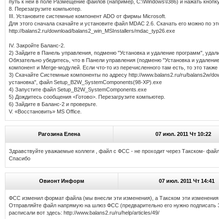
путь к ней в поле Размещение файлов (например, C:\Windows\I386) и нажать кнопк
8. Перезагрузите компьютер.
III. Установите системные компонент ADO от фирмы Microsoft.
Для этого сначала скачайте и установите файл MDAC 2.6. Скачать его можно по эт
http://balans2.ru/download/balans2_win_MSInstallers/mdac_typ26.exe
IV. Закройте Баланс-2.
2) Зайдите в Панель управления, подменю "Установка и удаление программ", уда
Обязательно убедитесь, что в Панели управления (подменю "Установка и удалени
компонент и Merge-модулей. Если что-то из перечисленного там есть, то это такж
3) Скачайте Системные компоненты по адресу http://www.balans2.ru/ru/balans2w/do
установка", файл Setup_B2W_SystemComponents(98-XP).exe
4) Запустите файл Setup_B2W_SystemComponents.exe
5) Дождитесь сообщения <Готово>. Перезагрузите компьютер.
6) Зайдите в Баланс-2 и проверьте.
V. «Восстановить» MS Оffice.
Рагозина Елена
07 июл. 2011 Чт 10:22
Здравствуйте уважаемые коллеги , файл с ФСС - не проходит через Такском- файл
Спасибо
Овионт Информ
07 июл. 2011 Чт 14:41
ФСС изменил формат файла (мы внесли эти изменения), а Такском эти изменения 
Отправляйте файл напрямую на шлюз ФСС (предварительно его нужно подписать Э
расписали вот здесь: http://www.balans2.ru/ru/help/articles/49/