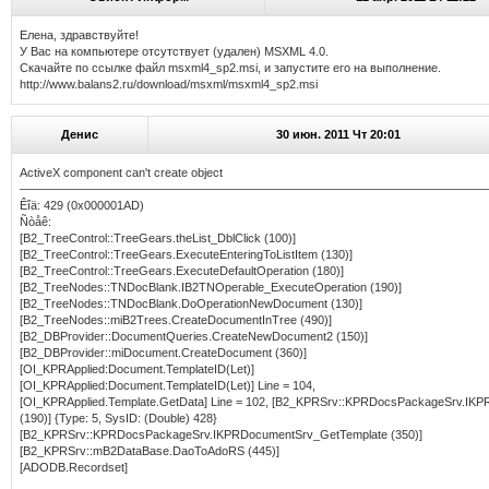
Елена, здравствуйте!
У Вас на компьютере отсутствует (удален) MSXML 4.0.
Скачайте по ссылке файл msxml4_sp2.msi, и запустите его на выполнение.
http://www.balans2.ru/download/msxml/msxml4_sp2.msi
Денис
30 июн. 2011 Чт 20:01
ActiveX component can't create object
———————————————————————————————————————
Êîä: 429 (0x000001AD)
Ñòåê:
[B2_TreeControl::TreeGears.theList_DblClick (100)]
[B2_TreeControl::TreeGears.ExecuteEnteringToListItem (130)]
[B2_TreeControl::TreeGears.ExecuteDefaultOperation (180)]
[B2_TreeNodes::TNDocBlank.IB2TNOperable_ExecuteOperation (190)]
[B2_TreeNodes::TNDocBlank.DoOperationNewDocument (130)]
[B2_TreeNodes::miB2Trees.CreateDocumentInTree (490)]
[B2_DBProvider::DocumentQueries.CreateNewDocument2 (150)]
[B2_DBProvider::miDocument.CreateDocument (360)]
[OI_KPRApplied:Document.TemplateID(Let)]
[OI_KPRApplied:Document.TemplateID(Let)] Line = 104,
[OI_KPRApplied.Template.GetData] Line = 102, [B2_KPRSrv::KPRDocsPackageSrv.I
(190)] {Type: 5, SysID: (Double) 428}
[B2_KPRSrv::KPRDocsPackageSrv.IKPRDocumentSrv_GetTemplate (350)]
[B2_KPRSrv::mB2DataBase.DaoToAdoRS (445)]
[ADODB.Recordset]