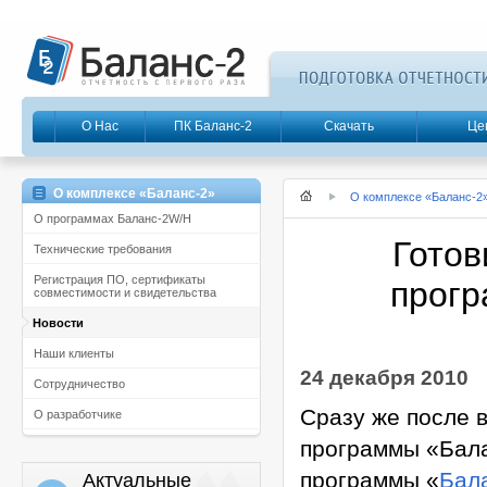
О Нас
ПК Баланс-2
Скачать
Це
О комплексе «Баланс-2»
О комплексе «Баланс-2
О программах Баланс-2W/Н
Готов
Технические требования
Регистрация ПО, сертификаты
прогр
совместимости и свидетельства
Новости
Наши клиенты
24 декабря 2010
Сотрудничество
Сразу же после 
О разработчике
программы «Бала
программы «
Бал
Актуальные