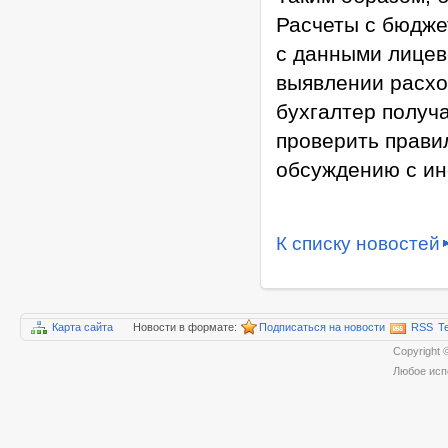
Расчеты с бюдже
с данными лицев
выявлении расх
бухгалтер получ
проверить правил
обсуждению с ин
К списку новостей
Карта сайта
Новости в формате:
Подписаться на новости
RSS
T
Copyrigh
Любое исп