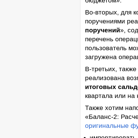
бюджетом».
Во-вторых, для 
поручениями реа
поручений
», со
перечень операц
пользователь мож
загружена опера
В-третьих, такж
реализована во
итоговых сальд
квартала или на 
Также хотим нап
«Баланс-2: Расч
оригинальные ф
импортировать