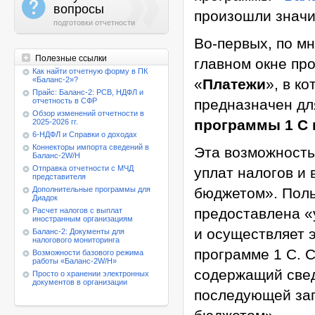
a
вопросы
произошли значи
подготовки отчетности
Во-первых, по м
Полезные ссылки
главном окне пр
Как найти отчетную форму в ПК
«Баланс-2»?
«
Платежи
», в к
Прайс: Баланс-2: РСВ, НДФЛ и
отчетность в СФР
предназначен д
Обзор изменений отчетности в
программы 1 С 
2025-2026 гг.
6-НДФЛ и Справки о доходах
Коннекторы импорта сведений в
Эта возможность
Баланс-2W/Н
Отправка отчетности с МЧД
уплат налогов и 
представителя
Дополнительные программы для
бюджетом». Поль
Диадок
предоставлена «
Расчет налогов с выплат
иностранным организациям
и осуществляет 
Баланс-2: Документы для
налогового мониторинга
программе 1 С. 
Возможности базового режима
работы
«Баланс-2W/Н»
содержащий свед
Просто о хранении электронных
документов в организации
последующей заг