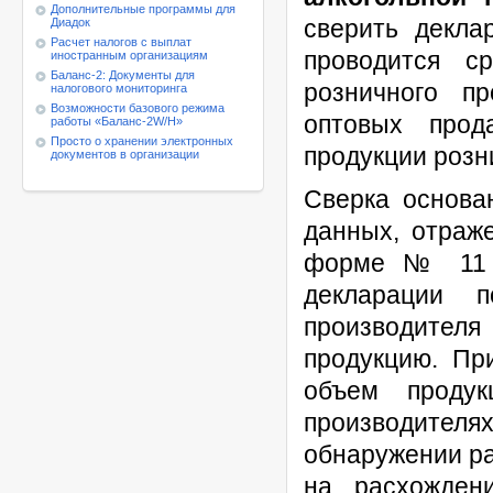
Дополнительные программы для
Диадок
сверить декла
Расчет налогов с выплат
проводится с
иностранным организациям
Баланс-2: Документы для
розничного п
налогового мониторинга
Возможности базового режима
оптовых прод
работы
«Баланс-2W/Н»
Просто о хранении электронных
продукции роз
документов в организации
Сверка основа
данных, отраж
форме № 11 
декларации
производител
продукцию. Пр
объем проду
производителя
обнаружении р
на расхожден