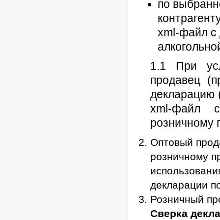
по выбранн
контрагент
xml-файл с
алкогольно
1.1 При ус
продавец (п
декларацию 
xml-файл 
розничному 
Оптовый прод
розничному п
использовани
декларации п
Розничный пр
Сверка декл