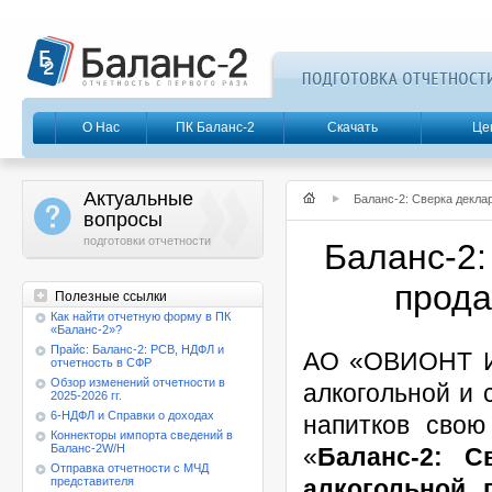
О Нас
ПК Баланс-2
Скачать
Це
Актуальные
Баланс-2: Сверка декла
a
вопросы
подготовки отчетности
Баланс-2:
прода
Полезные ссылки
Как найти отчетную форму в ПК
«Баланс-2»?
Прайс: Баланс-2: РСВ, НДФЛ и
АО «ОВИОНТ И
отчетность в СФР
Обзор изменений отчетности в
алкогольной и 
2025-2026 гг.
6-НДФЛ и Справки о доходах
напитков свою
Коннекторы импорта сведений в
Баланс-2W/Н
«
Баланс-2:
С
Отправка отчетности с МЧД
представителя
алкогольной 