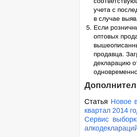
соответствую
учета с посл
в случае выяв
Если розничн
оптовых прод
вышеописанны
продавца. Заг
декларацию от
одновременно
Дополнител
Статья
Новое 
квартал 2014 г
Сервис выборк
алкодеклараци