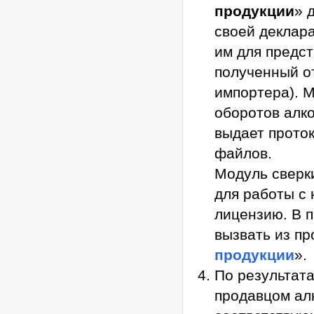
продукции
» 
своей деклар
им для предст
полученный от
импортера). 
оборотов алк
выдает прото
файлов.
Модуль сверк
для работы с
лицензию. В п
вызвать из п
продукции
».
По результат
продавцом ал