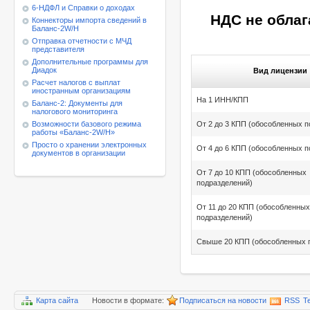
6-НДФЛ и Справки о доходах
НДС не облага
Коннекторы импорта сведений в
Баланс-2W/Н
Отправка отчетности с МЧД
представителя
Дополнительные программы для
Диадок
Вид лицензии
Расчет налогов с выплат
иностранным организациям
На 1 ИНН/КПП
Баланс-2: Документы для
налогового мониторинга
Возможности базового режима
От 2 до 3 КПП (обособленных п
работы
«Баланс-2W/Н»
Просто о хранении электронных
От 4 до 6 КПП (обособленных п
документов в организации
От 7 до 10 КПП (обособленных
подразделений)
От 11 до 20 КПП (обособленных
подразделений)
Свыше 20 КПП (обособленных 
Карта сайта
Новости в формате:
Подписаться на новости
RSS
T