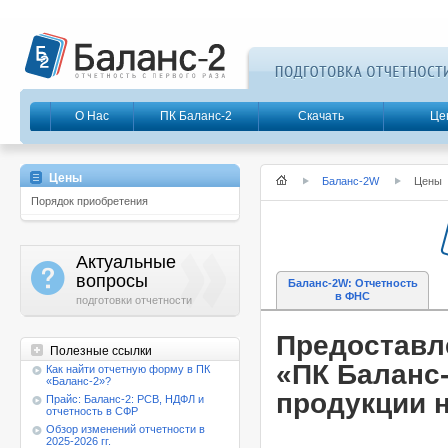
О Нас
ПК Баланс-2
Скачать
Це
Цены
Баланс-2W
Цены
Порядок приобретения
Актуальные
a
вопросы
Баланс-2W: Отчетность
в ФНС
подготовки отчетности
Предоставл
Полезные ссылки
«ПК Баланс-
Как найти отчетную форму в ПК
«Баланс-2»?
продукции н
Прайс: Баланс-2: РСВ, НДФЛ и
отчетность в СФР
Обзор изменений отчетности в
2025-2026 гг.