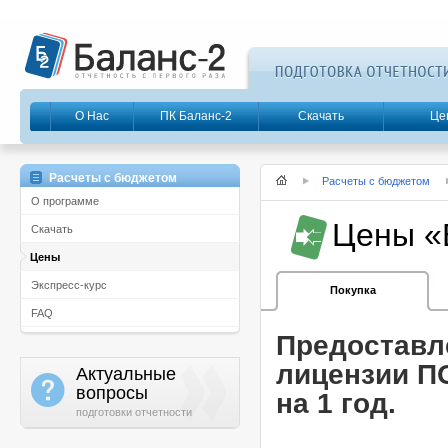
О Нас
ПК Баланс-2
Скачать
Це
Расчеты с бюджетом
Расчеты с бюджетом
О программе
Цены «
Cкачать
Цены
Экспресс-курс
Покупка
FAQ
Предоставл
лицензии П
Актуальные
a
вопросы
на 1 год.
подготовки отчетности