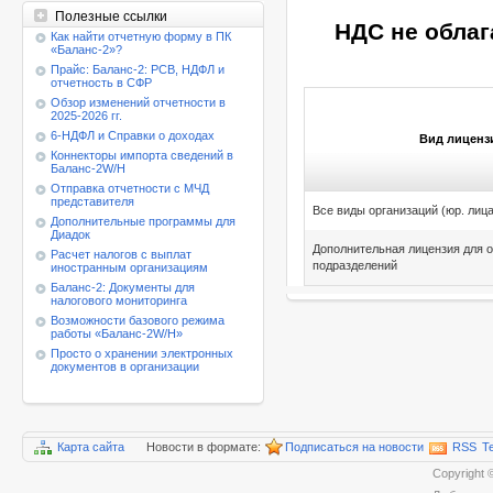
Полезные ссылки
НДС не облага
Как найти отчетную форму в ПК
«Баланс-2»?
Прайс: Баланс-2: РСВ, НДФЛ и
отчетность в СФР
Обзор изменений отчетности в
2025-2026 гг.
6-НДФЛ и Справки о доходах
Вид лиценз
Коннекторы импорта сведений в
Баланс-2W/Н
Отправка отчетности с МЧД
представителя
Все виды организаций (юр. лица
Дополнительные программы для
Диадок
Дополнительная лицензия для 
Расчет налогов с выплат
подразделений
иностранным организациям
Баланс-2: Документы для
налогового мониторинга
Возможности базового режима
работы
«Баланс-2W/Н»
Просто о хранении электронных
документов в организации
Карта сайта
Новости в формате:
Подписаться на новости
RSS
T
Copyrigh