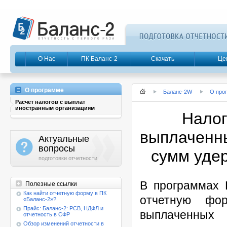
О Нас
ПК Баланс-2
Скачать
Це
О программе
Баланс-2W
О про
Расчет налогов с выплат
иностранным организациям
Налог
выплаченны
Актуальные
a
вопросы
сумм уде
подготовки отчетности
В программах 
Полезные ссылки
Как найти отчетную форму в ПК
отчетную фо
«Баланс-2»?
Прайс: Баланс-2: РСВ, НДФЛ и
выплаченных
отчетность в СФР
Обзор изменений отчетности в