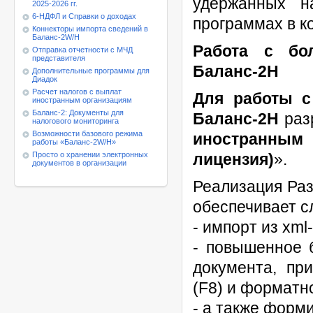
удержанных н
2025-2026 гг.
6-НДФЛ и Справки о доходах
программах в к
Коннекторы импорта сведений в
Баланс-2W/Н
Работа с бо
Отправка отчетности с МЧД
представителя
Баланс-2Н
Дополнительные программы для
Диадок
Расчет налогов с выплат
Для работы 
иностранным организациям
Баланс-2: Документы для
Баланс-2Н
раз
налогового мониторинга
Возможности базового режима
иностранным 
работы
«Баланс-2W/Н»
Просто о хранении электронных
лицензия)
».
документов в организации
Реализация Раз
обеспечивает 
- импорт из xm
- повышенное 
документа, пр
(F8) и форматно
- а также форм