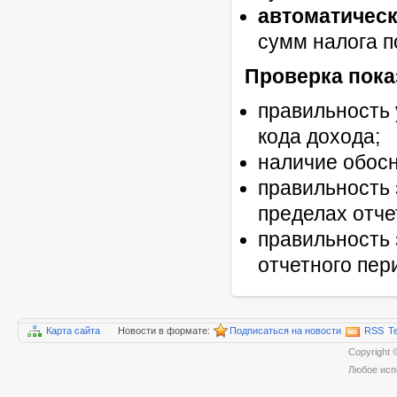
автоматичес
сумм налога п
Проверка пок
правильность 
кода дохода;
наличие обосн
правильность 
пределах отче
правильность 
отчетного пер
Карта сайта
Новости в формате:
Подписаться на новости
RSS
T
Copyrigh
Любое исп