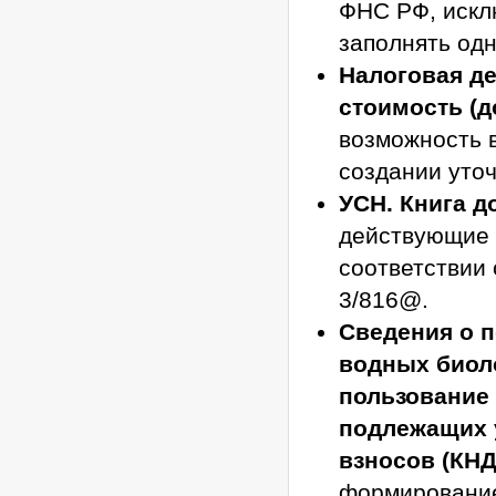
ФНС РФ, искл
заполнять одн
Налоговая д
стоимость (д
возможность в
создании уточ
УСН. Книга д
действующие 
соответствии 
3/816@.
Сведения о 
водных биоло
пользование
подлежащих у
взносов (КНД
формирование