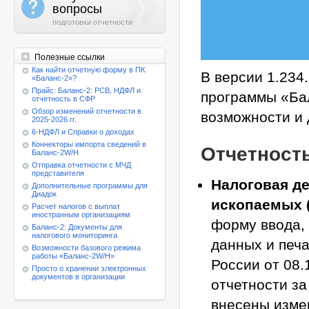
a
вопросы
подготовки отчетности
Полезные ссылки
Как найти отчетную форму в ПК
В версии 1.234
«Баланс-2»?
Прайс: Баланс-2: РСВ, НДФЛ и
программы «Ба
отчетность в СФР
Обзор изменений отчетности в
возможности и 
2025-2026 гг.
6-НДФЛ и Справки о доходах
Коннекторы импорта сведений в
Отчетност
Баланс-2W/Н
Отправка отчетности с МЧД
представителя
Налоговая де
Дополнительные программы для
Диадок
ископаемых (
Расчет налогов с выплат
иностранным организациям
форму ввода,
Баланс-2: Документы для
налогового мониторинга
данных и печ
Возможности базового режима
работы
«Баланс-2W/Н»
России от 08.
Просто о хранении электронных
документов в организации
отчетности з
внесены измен