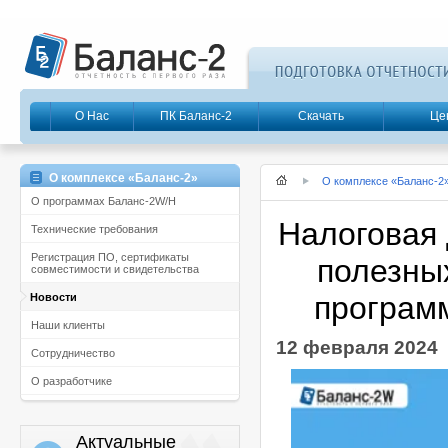
О Нас
ПК Баланс-2
Скачать
Це
О комплексе «Баланс-2»
О комплексе «Баланс-2
О программах Баланс-2W/Н
Налоговая 
Технические требования
Регистрация ПО, сертификаты
полезны
совместимости и свидетельства
програм
Новости
Наши клиенты
12 февраля 2024
Сотрудничество
О разработчике
Актуальные