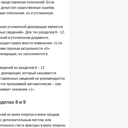
 представления пояснений. Если
о допустил существенные ошибки,
ько пояснения, но и уточненную
нии уточненной декларации является
х сведений». Для тех разделов 8 - 12,
ений в уточненном документе,
раздел нужно внести изменения, то по
акже признак актуальности «0»
екларации, но заполняются в
ведений из разделов 8 – 12
 декларации, который называется
дставленных сведений не рекомендуется
ется программой автоматически – при
нимает значение «1».
делах 8 и 9
ий из книги покупок и книги продаж,
 с дополнительным листом, или
тенного счета-фактуры в книгу покупок,