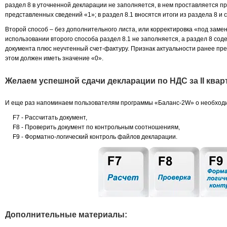
раздел 8 в уточненной декларации не заполняется, в нем проставляется п
представленных сведений «1»; в раздел 8.1 вносятся итоги из раздела 8 и 
Второй способ – без дополнительного листа, или корректировка «под заме
использовании второго способа раздел 8.1 не заполняется, а раздел 8 сод
документа плюс неучтенный счет-фактуру. Признак актуальности ранее пр
этом должен иметь значение «0».
Желаем успешной сдачи декларации по НДС за II кварт
И еще раз напоминаем пользователям программы «Баланс-2W» о необходи
F7 - Рассчитать документ,
F8 - Проверить документ по контрольным соотношениям,
F9 - Форматно-логический контроль файлов декларации.
Дополнительные материалы: