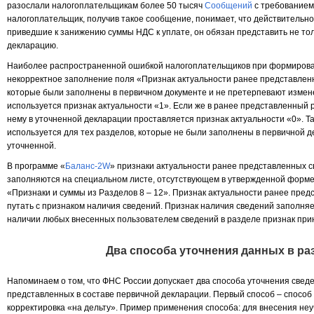
разослали налогоплательщикам более 50 тысяч
Сообщений
с требованием
налогоплательщик, получив такое сообщение, понимает, что действительн
приведшие к занижению суммы НДС к уплате, он обязан представить не тол
декларацию.
Наиболее распространенной ошибкой налогоплательщиков при формирова
некорректное заполнение поля «Признак актуальности ранее представленны
которые были заполнены в первичном документе и не претерпевают измен
используется признак актуальности «1». Если же в ранее представленный 
нему в уточненной декларации проставляется признак актуальности «0». Т
используется для тех разделов, которые не были заполнены в первичной д
уточненной.
В программе «
Баланс-2W
» признаки актуальности ранее представленных с
заполняются на специальном листе, отсутствующем в утвержденной форме
«Признаки и суммы из Разделов 8 – 12». Признак актуальности ранее пре
путать с признаком наличия сведений. Признак наличия сведений заполня
наличии любых внесенных пользователем сведений в разделе признак при
Два способа уточнения данных в раз
Напоминаем о том, что ФНС России допускает два способа уточнения сведен
представленных в составе первичной декларации. Первый способ – способ
корректировка «на дельту». Пример применения способа: для внесения неуч