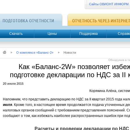
Сайты ОВИОНТ ИНФОРМ
Скачать
Цены
Поддержка
Справк
О комплексе «Баланс-2»
Новости
Обнаружив в т
Как «Баланс-2W» позволяет избе
подготовке декларации по НДС за II 
20 июля 2015
Корякина Алёна, сист
Напомним, что представить декларацию по НДС за II квартал 2015 года н
июля
. Кроме того, в настоящее время продолжается подача уточненных д
налоговых органов сообщений с требованием представления пояснений
сообщают о том, как избежать наиболее распространенных ошибок при под
Расчеты и проверки декларации по НДС