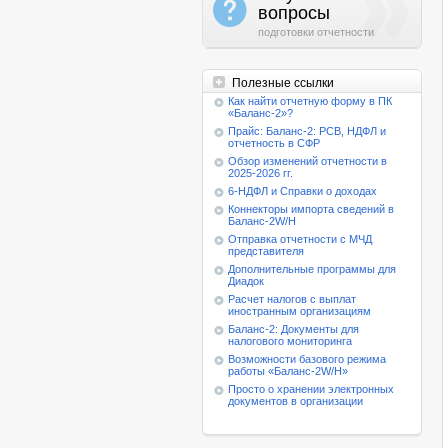
a
вопросы
подготовки отчетности
Полезные ссылки
Как найти отчетную форму в ПК
«Баланс-2»?
Прайс: Баланс-2: РСВ, НДФЛ и
отчетность в СФР
Обзор изменений отчетности в
2025-2026 гг.
6-НДФЛ и Справки о доходах
Коннекторы импорта сведений в
Баланс-2W/Н
Отправка отчетности с МЧД
представителя
Дополнительные программы для
Диадок
Расчет налогов с выплат
иностранным организациям
Баланс-2: Документы для
налогового мониторинга
Возможности базового режима
работы
«Баланс-2W/Н»
Просто о хранении электронных
документов в организации