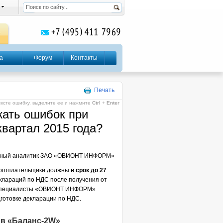
а
Форум
Контакты
Печать
ексте ошибку, выделите ее и нажмите
Ctrl
+
Enter
жать ошибок при
квартал 2015 года?
емный аналитик ЗАО «ОВИОНТ ИНФОРМ»
алогоплательщики должны
в срок до 27
еклараций по НДС после получения от
. Специалисты «ОВИОНТ ИНФОРМ»
готовке декларации по НДС.
 в «Баланс-2W»