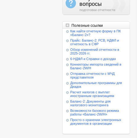
a
вопросы
подготовки отчетности
Полезные ссылки
Как найти отчетную форму в ПК
«Баланс-2»?
Прайс: Баланс-2: РСВ, НДФЛ и
отчетность в СФР
Обзор изменений отчетности в
2025-2026 гг.
6-НДФЛ и Справки о доходах
Коннекторы импорта сведений в
Баланс-2W/Н
Отправка отчетности с МЧД
представителя
Дополнительные программы для
Диадок
Расчет налогов с выплат
иностранным организациям
Баланс-2: Документы для
налогового мониторинга
Возможности базового режима
работы
«Баланс-2W/Н»
Просто о хранении электронных
документов в организации