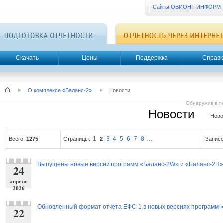
Сайты ОВИОНТ ИНФОРМ
Скачать
Цены
Поддержка
Справк
О комплексе «Баланс-2»
Новости
Обнаружив в т
Новости
Ново
1
3
4
5
6
7
8
…
Всего:
1275
Страницы:
2
Записе
Выпущены новые версии программ «Баланс-2W» и «Баланс-2Н»
24
апреля
2026
Обновленный формат отчета ЕФС-1 в новых версиях программ 
22