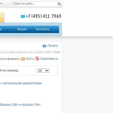
а
Форум
Контакты
Печать
ексте ошибку, выделите ее и нажмите
Ctrl
+
Enter
Subscribe.ru
сти в формате:
RSS
и
й на страницу:
 с актуальными доработками
«Баланс-2W» и «Баланс-2Н»