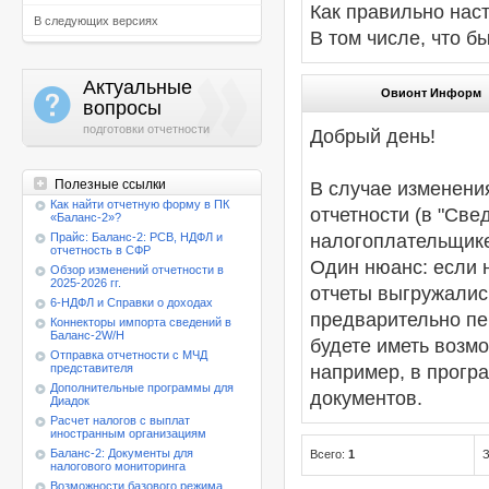
Как правильно наст
В следующих версиях
В том числе, что 
Актуальные
Овионт Информ
a
вопросы
подготовки отчетности
Добрый день!
Полезные ссылки
В случае изменени
Как найти отчетную форму в ПК
отчетности (в "Све
«Баланс-2»?
налогоплательщике
Прайс: Баланс-2: РСВ, НДФЛ и
отчетность в СФР
Один нюанс: если 
Обзор изменений отчетности в
2025-2026 гг.
отчеты выгружалис
6-НДФЛ и Справки о доходах
предварительно пе
Коннекторы импорта сведений в
Баланс-2W/Н
будете иметь возм
Отправка отчетности с МЧД
например, в прогр
представителя
Дополнительные программы для
документов.
Диадок
Расчет налогов с выплат
иностранным организациям
Баланс-2: Документы для
Всего:
1
З
налогового мониторинга
Возможности базового режима