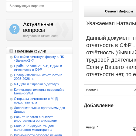
В следующих версиях
Овионт Информ
Уважаемая Наталь
Актуальные
a
вопросы
подготовки отчетности
Данный документ н
отчетность в СФР".
Полезные ссылки
отчётность (бывший
Как найти отчетную форму в ПК
трудовой деятельн
«Баланс-2»?
Если у Вашего нал
Прайс: Баланс-2: РСВ, НДФЛ и
отчетность в СФР
отчетности нет, то 
Обзор изменений отчетности в
2025-2026 гг.
6-НДФЛ и Справки о доходах
Коннекторы импорта сведений в
Всего:
1
З
Баланс-2W/Н
Отправка отчетности с МЧД
представителя
Добавление
Дополнительные программы для
Диадок
Расчет налогов с выплат
иностранным организациям
Баланс-2: Документы для
Автор
*
налогового мониторинга
Н
Возможности базового режима