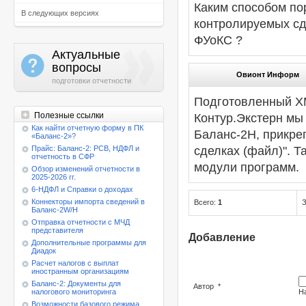
Каким способом по
В следующих версиях
контролируемых сд
ФУоКС ?
Актуальные
a
вопросы
Овионт Информ
подготовки отчетности
Подготовленный X
Полезные ссылки
Контур.Экстерн мы
Как найти отчетную форму в ПК
Баланс-2H, прикре
«Баланс-2»?
сделках (файл)". Т
Прайс: Баланс-2: РСВ, НДФЛ и
отчетность в СФР
модули программ.
Обзор изменений отчетности в
2025-2026 гг.
6-НДФЛ и Справки о доходах
Коннекторы импорта сведений в
Всего:
1
З
Баланс-2W/Н
Отправка отчетности с МЧД
представителя
Добавление
Дополнительные программы для
Диадок
Расчет налогов с выплат
иностранным организациям
Баланс-2: Документы для
Автор
*
налогового мониторинга
Н
Возможности базового режима