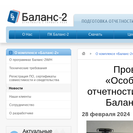
О Нас
ПК Баланс-2
Скачать
Це
О комплексе «Баланс-2»
О комплексе «Баланс-2
О программах Баланс-2W/Н
Про
Технические требования
Регистрация ПО, сертификаты
«Особ
совместимости и свидетельства
отчетност
Новости
Наши клиенты
Балан
Сотрудничество
28 февраля 2024
О разработчике
Актуальные