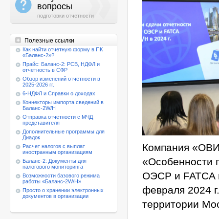
a
вопросы
подготовки отчетности
Полезные ссылки
Как найти отчетную форму в ПК
«Баланс-2»?
Прайс: Баланс-2: РСВ, НДФЛ и
отчетность в СФР
Обзор изменений отчетности в
2025-2026 гг.
6-НДФЛ и Справки о доходах
Коннекторы импорта сведений в
Баланс-2W/Н
Отправка отчетности с МЧД
представителя
Дополнительные программы для
Диадок
Компания «ОВ
Расчет налогов с выплат
иностранным организациям
«Особенности п
Баланс-2: Документы для
налогового мониторинга
ОЭСР и FATCA в
Возможности базового режима
работы
«Баланс-2W/Н»
февраля 2024 г
Просто о хранении электронных
документов в организации
территории Мос