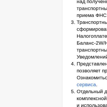
над получен
транспортны
приема ФНС
Транспортны
сформирова
Налогоплате
Баланс-2W/Н
транспортны
Уведомлени
Представлен
позволяет п
Ознакомитьс
сервиса
.
Отдельный д
комплексной
и использов